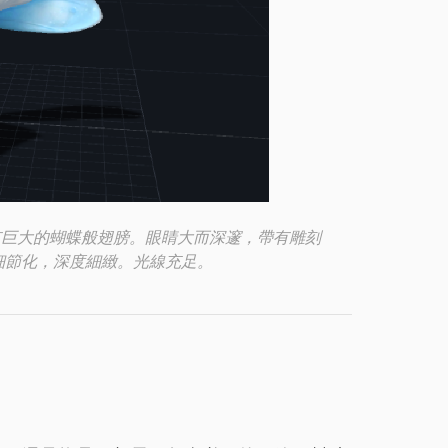
有巨大的蝴蝶般翅膀。眼睛大而深邃，帶有雕刻
細節化，深度細緻。光線充足。