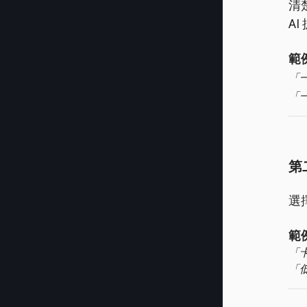
清
A
範
「
「
第
選
範
「
「