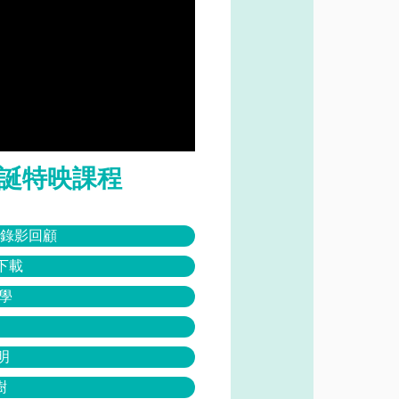
 聖誕特映課程
映錄影回顧
m下載
學
明
樹