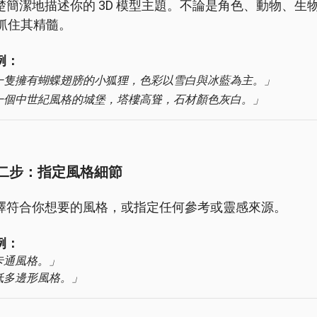
楚簡潔地描述你的 3D 模型主題。不論是角色、動物、
I 抓住其精髓。
例：
一隻擁有蝴蝶翅膀的小狐狸，色彩以雪白與冰藍為主。」
一個中世紀風格的城堡，塔樓高聳，石材顏色灰白。」
二步：指定風格細節
擇符合你想要的風格，或指定任何參考或靈感來源。
例：
卡通風格。」
低多邊形風格。」