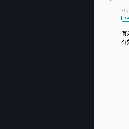
202
#A
有
有