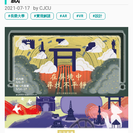
2021-07-17
by
CJCU
#長榮大學
#實境解謎
#AR
#VR
#設計