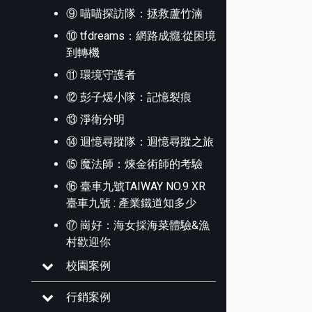
⑨ 喵喵探訪隊：拯救蘆竹湳
⑩ tfdreams：網路成癮:從困境
到轉機
⑪ 環境守護者
⑫ 彭子煖小隊：記憶裂痕
⑬ 淨衛分明
⑭ 迴憶尋蹤隊：迴憶尋蹤之旅
⑮ 魔法師：煉金術師的考驗
⑯ 臺車九號TAIWAY NO.9 XR
臺車九號 : 產業鐵道知多少
⑰ 崗好：海女採海菜體驗&漁
村歡迎你
校園案例
行銷案例