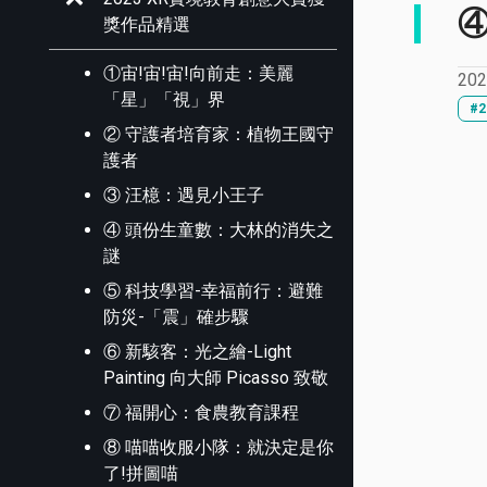
獎作品精選
①宙!宙!宙!向前走：美麗
202
「星」「視」界
#
② 守護者培育家：植物王國守
護者
③ 汪檍：遇見小王子
④ 頭份生童數：大林的消失之
謎
⑤ 科技學習-幸福前行：避難
防災-「震」確步驟
⑥ 新駭客：光之繪-Light
Painting 向大師 Picasso 致敬
⑦ 福開心：食農教育課程
⑧ 喵喵收服小隊：就決定是你
了!拼圖喵