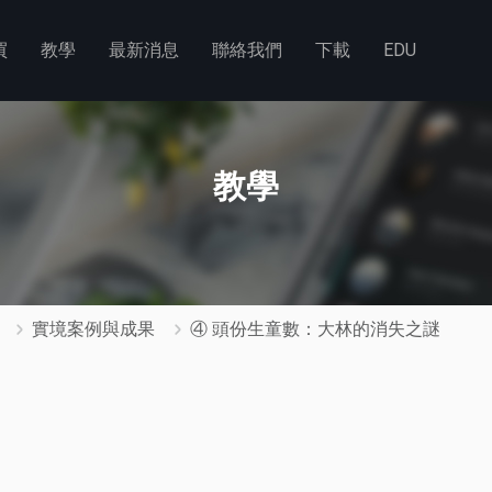
買
教學
最新消息
聯絡我們
下載
EDU
教學
實境案例與成果
④ 頭份生童數：大林的消失之謎