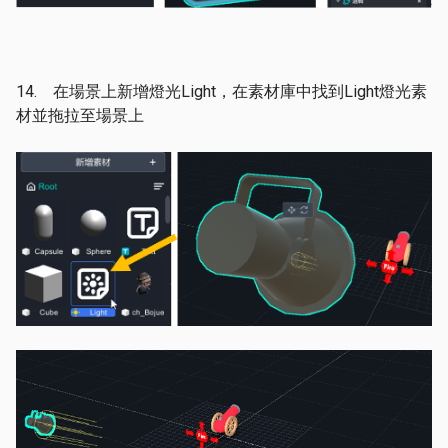
14. 在場景上新增燈光Light，在素材庫中找到Light燈光素
材並拖拉至場景上