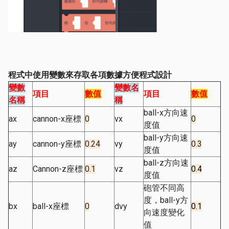
程式中使用變數來存取各項數據方便程式設計
變數
變數名
項目
數值
項目
數值
名稱
稱
ball-x方向速
ax
cannon-x座標
0
vx
0
度值
ball-y方向速
ay
cannon-y座標
0.24
vy
0.3
度值
ball-z方向速
az
Cannon-z座標
0.1
vz
0.4
度值
砲管不同高
度，ball-y方
bx
ball-x座標
0
dvy
0.1
向速度變化
值