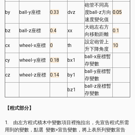
砲管不同高
by
ball-y座標
0.33
dvz
度ball-z方向
0.05
速度變化值
大砲左右方
bz
ball-z座標
0.4
xx
0.1
向移動距離
設定砲管上
cx
wheel-x座標
0
th
10
升下降角度
ball-x座標暫
cy
wheel-y座標
0.18
bx1
存變數
ball-y座標暫
cz
wheel-z座標
0.14
by1
存變數
ball-z座標暫
bz1
存變數
【程式部分】
1. 由左方程式積木中變數項目裡拖拉出，先宣告程式所需
用到的變數，點選 變數>宣告變數，將上表所列變數宣告