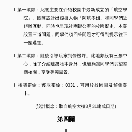
l
第一環節：此關主要在介紹校園中最新成立的「航空學
院」。團隊設計出虛擬人物「阿航學姐」和同學們近
距離互動。同時也呈現社團辦公室的校園歷史。本關
設置三道問題，同學們須回答問題才可得到提示往下
一關邁進。
l
第二環節：隨後引導玩家到停機坪。此地亦設有三創中
心，除了介紹建築物本身外，也能夠讓同學們眺望整
個校園，享受美麗風景。
l
接關密鑰：獲取密鑰：0331，可用於校園圖及解鎖關
卡。
(設計概念：取自航空大樓3月31建成日期)
第四關
⇓