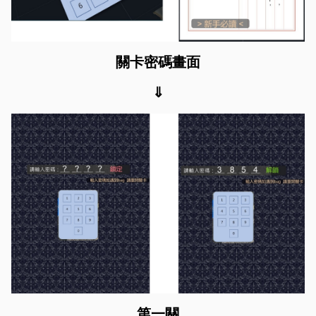
關卡密碼畫面
⇓
第一關