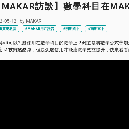
【MAKAR訪談】數學科目在MA
2-05-12
by
MAKAR
XR實境教育
#MAKAR用戶證言
#明湖國中
#南湖高中
R與VR可以怎麼使用在數學科目的教學上？難道是將數學公式疊
R 新科技雖然酷炫，但是怎麼使用才能讓教學效益提升，快來看