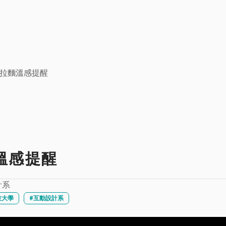
-拉麵溫感提醒
麵溫感提醒
計系
技大學
#互動設計系