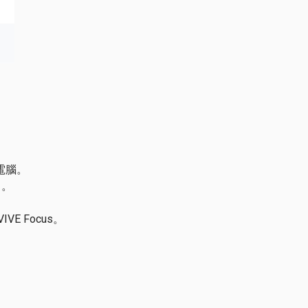
至電腦。
中。
E Focus。