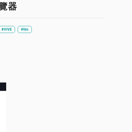
瀏覽器
#VIVE
#htc