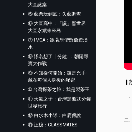
大直謎案
⑤ 藝票玩到底：失藝調查
⑥ 大直高中：「議」響世界
大直永續未來島
⑦ IMCA：跟著馬偕爺爺遊淡
水
⑧ 隊名想了十分鐘...：朝陽尋
寶大作戰
⑨ 不知從何開始：誰是兇手-
藏在每個人身後的秘密
▎
➉ 台灣探茶之旅：我是製茶王
一
⑪ 天氣之子：台灣黑熊20分鐘
世界旅行
運
⑫ 白水木小隊：白鹿傳說
二
⑬ 汪檍：CLASSMATES
運