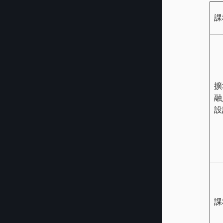
課
擴
融
設
課