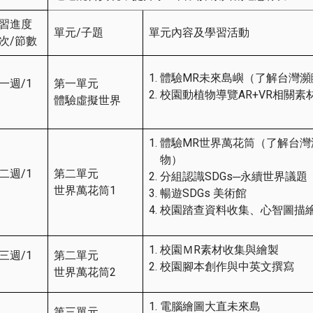
習進度
單元/子題
單元內容及學習活動
次/節數
體驗MR未來島嶼（了解台灣瀕
一週/1
第一單元
校園動植物導覽AR+VR相關素
體驗虛擬世界
體驗MR世界萬花筒（了解台灣
物）
二週/1
第二單元
分組認識SDGs─永續世界議題
世界萬花筒1
暢遊SDGs 美術館
校園踏查資料收集、心智圖描
校園ＭR素材收集與繪製
三週/1
第二單元
校園腳本創作與中英文撰寫
世界萬花筒2
電腦繪圖大直未來島
第三單元