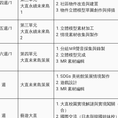
四週/1
社區物件改造與建置
大直永續未來島
物件立體模型草圖創作與掃描
1
第三單元
五週/1
1. 立體模型素材加工
大直永續未來島
2. 情境素材收集與製作
2
分組ＭR聲音採集與錄製
六週/1
第四單元
立體模型完成
大直未來島策展
MR 素材編輯
SDGs 美術館策展情境製作
遊戲設計
 週
大直未來島策展
MR 素材編輯
大直校園實境解謎與實境闖關（AR
合）
 週
藝遊大直
國際交流（日本與韓國姐妹校