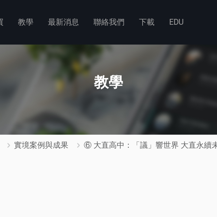
買
教學
最新消息
聯絡我們
下載
EDU
教學
實境案例與成果
⑥ 大直高中：「議」響世界 大直永續