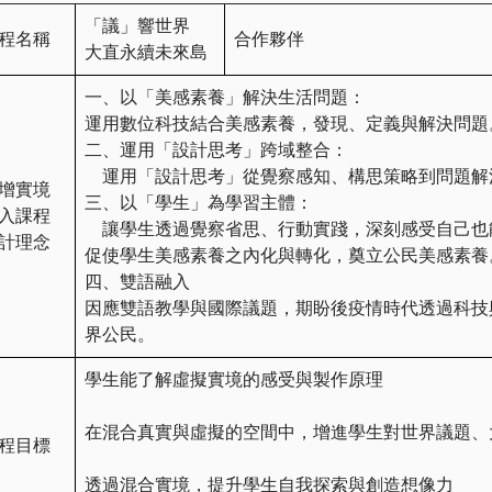
「議」響世界
程名稱
合作夥伴
大直永續未來島
一、以「美感素養」解決生活問題：
運用數位科技結合美感素養，發現、定義與解決問題
二、運用「設計思考」跨域整合：
運用「設計思考」從覺察感知、構思策略到問題解
增實境
三、以「學生」為學習主體：
入課程
讓學生透過覺察省思、行動實踐，深刻感受自己也
計理念
促使學生美感素養之內化與轉化，奠立公民美感素養
四、雙語融入
因應雙語教學與國際議題，期盼後疫情時代透過科技
界公民。
學生能了解虛擬實境的感受與製作原理
在混合真實與虛擬的空間中，增進學生對世界議題、
程目標
透過混合實境，提升學生自我探索與創造想像力