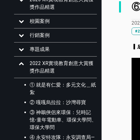
獎作品精選
校園案例
202
#
行銷案例
▎
專題成果
2022 XR實境教育創意大賞獲
獎作品精選
① 就是有仁愛：多元文化＿紙
紮
② 嘎嘎烏拉拉：沙灣尋寶
③ 神鵰俠侶來環保：兒時記
憶-童年電動車、環保大學問、
環保大學問
④ 永安特攻隊：永安調查局—