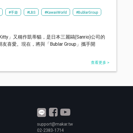
#手遊
#LBS
#KawaiiWorld
#BublarGroup
Hello Kitty」又稱作凱蒂貓，是日本三麗鷗(Sanrio)公司的
喜愛。現在，將與「Bublar Group」攜手開
查看更多 >
support@makar.tw
02-2383-1714