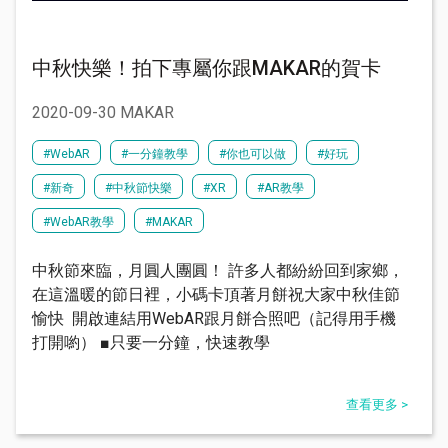
中秋快樂！拍下專屬你跟MAKAR的賀卡
2020-09-30 MAKAR
#WebAR
#一分鐘教學
#你也可以做
#好玩
#新奇
#中秋節快樂
#XR
#AR教學
#WebAR教學
#MAKAR
中秋節來臨，月圓人團圓！ 許多人都紛紛回到家鄉，
在這溫暖的節日裡，小碼卡頂著月餅祝大家中秋佳節
愉快 開啟連結用WebAR跟月餅合照吧（記得用手機
打開喲） ■只要一分鐘，快速教學
查看更多 >