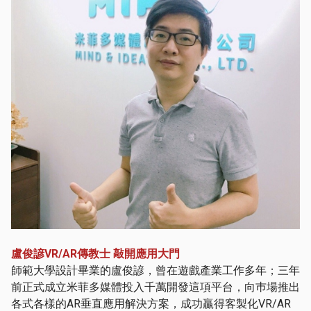
盧俊諺VR/AR傳教士 敲開應用大門
師範大學設計畢業的盧俊諺，曾在遊戲產業工作多年；三年
前正式成立米菲多媒體投入千萬開發這項平台，向巿場推出
各式各樣的AR垂直應用解決方案，成功贏得客製化VR/AR