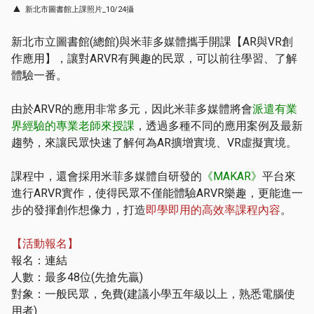
▲
新北市圖書館上課照片_10/24攝
新北市立圖書館(總館)與米菲多媒體攜手開課【AR與VR創
作應用】，讓對ARVR有興趣的民眾，可以前往學習、了解
體驗一番。
由於ARVR的應用非常多元，因此米菲多媒體將會
派遣有業
界經驗的專業老師來授課
，透過多種不同的應用案例及最新
趨勢，來讓民眾快速了解何為AR擴增實境、VR虛擬實境。
課程中，還會採用米菲多媒體自研發的
《MAKAR》
平台來
進行ARVR實作，使得民眾不僅能體驗ARVR樂趣，更能進一
步的發揮創作想像力，打造
即學即用的高效率課程內容
。
【活動報名】
報名：
連結
人數：最多48位(先搶先贏)
對象：一般民眾，免費(建議小學五年級以上，熟悉電腦使
用者)