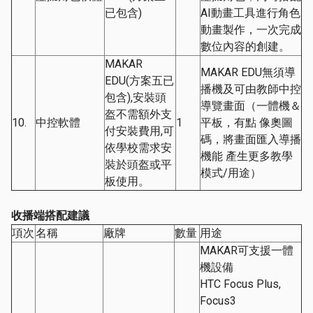
已包含)
AI動畫工具進行角色
動畫製作，一次完成
數位內容的創建。
MAKAR
MAKAR EDU無須導
EDU(方案五已
播機及可由教師中控
包含),安裝頭
導覽畫面（一體機＆
盔不需額外支
10.
中控軟體
1
平板，有點 像奧圖
付安裝費用,可
碼，將畫面匯入導播
依學校需求安
機能 產生更多教學
裝於頭盔或平
模式/用途）
板使用。
收播端搭配建議
項次
名稱
廠牌
數量
用途
MAKAR可支援一體
機設備
HTC Focus Plus,
Focus3