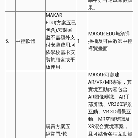
幕中亦可達成類似效
果。
MAKAR
EDU(方案五已
包含),安裝頭
MAKAR EDU無須導
盔不需額外支
5.
中控軟體
1
播機及可由教師中控
付安裝費用,可
導覽畫面
依學校需求安
裝於頭盔或平
板使用。
MAKAR可創建
AR/VR/MR專案，其
實境互動內容包含：
AR圖像辨識、AR手
部辨識、VR360環景
互動、VR 3D環景互
動、MR空間辨識及
購買方案五
XR混合實境專案，
經常門/軟
且可結合各種互動觸