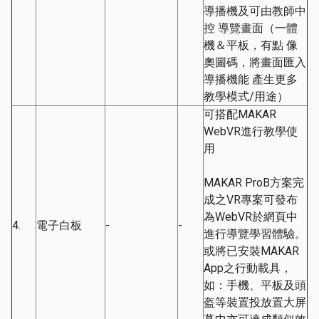
導播機及可由教師中
控 導覽畫面（一體
機＆平板，有點 像
奧圖碼，將畫面匯入
導播機能 產生更多
教學模式/用途）
可搭配MAKAR
WebVR進行教學使
用
MAKAR ProB方案完
成之VR專案可發布
為WebVR於網頁中
4.
電子白板
-
-
進行導覽學習體驗。
或將已安裝MAKAR
App之行動載具，
如：手機、平板及頭
盔等裝置投放置大屏