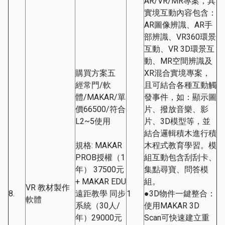
AR/VR/MR專案，其
實境互動內容包含：
AR圖像辨識、AR手
部辨識、VR360環景
互動、VR 3D環景互
動、MR空間辨識及
購買方案五
XR混合實境專案，
經常門/軟
且可結合各種互動觸
體/MAKAR/單
發事件，如：顯示圖
價66500/符合
片、撥放音樂、影
L2~5使用
片、3D模型等，並
結合邏輯積木進行積
規格: MAKAR
木程式教育學習。模
PROB授權（1
組互動包含刮刮卡、
年） 37500元
集點尋寶、問答模
+ MAKAR EDU
組。
VR 教材製作
8.
遠距教學 同步
1
●3D物件一鍵整合：
軟體
系統（30人/
使用MAKAR 3D
年）29000元
Scan可快速建立重