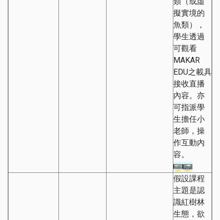
類（或虛
擬實境的
魚類），
學生透過
可觀看
MAKAR
EDU之載具
接收直播
內容。亦
可指派學
生擔任小
老師，操
作互動內
容。
假設課程
主題是認
識紅樹林
生態，欲