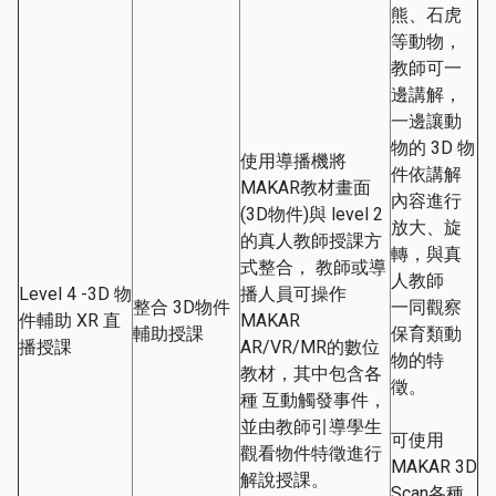
熊、石虎
等動物，
教師可一
邊講解，
一邊讓動
物的 3D 物
使用導播機將
件依講解
MAKAR教材畫面
內容進行
(3D物件)與 level 2
放大、旋
的真人教師授課方
轉，與真
式整合， 教師或導
人教師
Level 4 -3D 物
播人員可操作
整合 3D物件
一同觀察
件輔助 XR 直
MAKAR
輔助授課
保育類動
播授課
AR/VR/MR的數位
物的特
教材，其中包含各
徵。
種 互動觸發事件，
並由教師引導學生
可使用
觀看物件特徵進行
MAKAR 3D
解說授課。
Scan各種