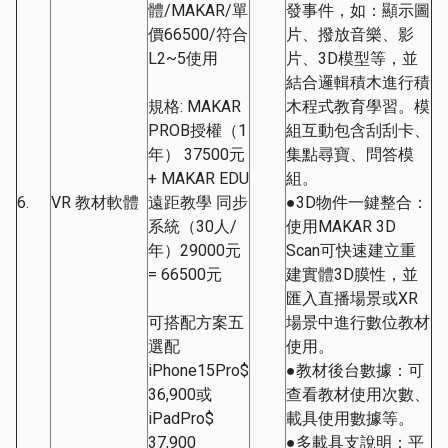
體/MAKAR/單
發事件，如：顯示圖
價66500/符合
片、撥放音樂、影
L2~5使用
片、3D模型等，並
結合邏輯積木進行積
規格: MAKAR
木程式教育學習。模
PROB授權（1
組互動包含刮刮卡、
年） 37500元
集點尋寶、問答模
+ MAKAR EDU
組。
6.
VR 教材軟體
遠距教學 同步
●3D物件一鍵整合：
系統（30人/
使用MAKAR 3D
年）29000元
Scan可快速建立重
= 66500元
建實體3D膜性，並
匯入直播場景或XR
可搭配方案五
場景中進行數位教材
選配
使用。
iPhone15Pro$
●教材後台數據：可
36,900或
查看教材使用次數、
iPadPro$
載具使用數據等。
37,900
●多載具支說明：平