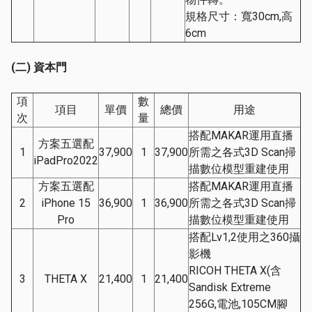
規格尺寸：寬30cm,高
6cm
(
二
)
資本門
項
數
項目
單價
總價
用途
次
量
搭配MAKAR運用直播
方案五選配
1
37,900
1
37,900
所需之各式3D Scan掃
iPadPro2022
描數位模型重建使用
方案五選配
搭配MAKAR運用直播
2
iPhone 15
36,900
1
36,900
所需之各式3D Scan掃
Pro
描數位模型重建使用
搭配Lv1,2使用之360攝
影機
RICOH THETA X(含
3
THETA X
21,400
1
21,400
Sandisk Extreme
256G,電池,105CM腳