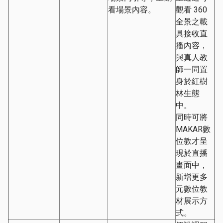
看場景內容。
觀看 360
全景之載
具接收直
播內容，
與真人教
師一同置
身於紅樹
林生態
中。
同時可將
MAKAR數
位教才呈
現於直播
畫面中，
新增更多
元數位教
材展示方
式。