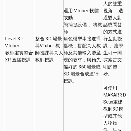
人的雙重
運用 VTuber 軟體
視角， 透
或動
過雙人對
態捕捉設備， 將教
話或問答
師
的方式進
Level 3 -
整合 3D 場景
角色模型串接進導
行互動授
VTuber
與VTuber 教
播機，搭配真人教
課， 讓學
教師虛實整合
師授課與真人
師及其他輸入源呈
生可一同
XR 直播授課
教師授課
現的教材，與預先
探索古文
備好的 360場景或
明的奧
3D 場景合成進行
妙。
授課。
可使用
MAKAR 3D
Scan重建
教師3D模
型或其他
人物物
件，生成