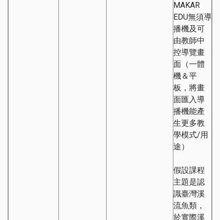
MAKAR
EDU無須導
播機及可
由教師中
控導覽畫
面（一體
機＆平
板，將畫
面匯入導
播機能產
生更多教
學模式/用
途）
假設課程
主題是認
識臺灣溪
流魚類，
於實際溪