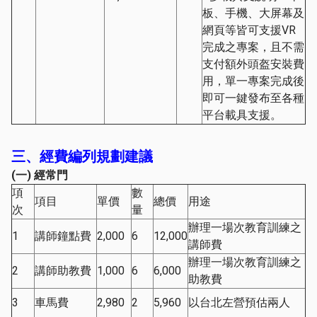
板、手機、大屏幕及
網頁等皆可支援VR
完成之專案，且不需
支付額外頭盔安裝費
用，單一專案完成後
即可一鍵發布至各種
平台載具支援。
三、經費編列規劃建議
(
一
)
經常門
項
數
項目
單價
總價
用途
次
量
辦理一場次教育訓練之
1
講師鐘點費
2,000
6
12,000
講師費
辦理一場次教育訓練之
2
講師助教費
1,000
6
6,000
助教費
3
車馬費
2,980
2
5,960
以台北左營預估兩人