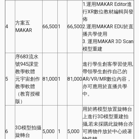
1.運用MAKAR Editor進
行XR數位教材編輯與發
佈
方案五
4
66,500
1
66,500
2.運用MAKAR EDU於直
MAKAR
播共學使用
3. 運用MAKAR 3D Scan
模型重建
序683流水
號945課堂
進行學生創客學習使用,
教學軟體
帶領學生創作自己的
5
元宇宙創作
81,000
1
81,000
AR/VR/MR數位內容，
教學軟體
亦可應用於直播共學
（教育授權
中。
版）
用於將模型放置旋轉台
上進行3D模型重建拍
攝,若未採購此旋轉台亦
3D模型拍攝
6
5,000
1
5,000
可將物件放於中心繞著
旋轉台
物件轉。