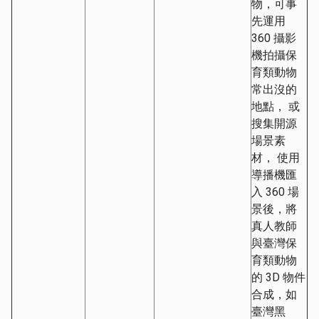
物，可事
先運用
360 攝影
機拍攝保
育類動物
常出沒的
地點， 或
搜集開源
場景素
材， 使用
導播機匯
入 360 場
景後，將
真人教師
與臺灣保
育類動物
的 3D 物件
合成，如
臺灣黑