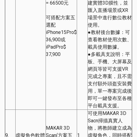
= 66500元
建實體3D膜性，並
匯入直播場景或XR
可搭配方案五
場景中進行數位教材
選配
使用。
iPhone15Pro$
●教材後台數據：可
36,900或
查看教材使用次數、
iPadPro$
載具使用數據。
37,900
●多載具支說明：平
板、手機、大屏幕及
網頁等皆可支援VR
完成之專案，且不需
支付額外頭盔安裝費
用，單一專案完成後
即可一鍵發布至各種
平台載具支援。
可使用MAKAR 3D
Sacn掃描真實人
MAKAR 3D
物，將教師建立成為
9.
虛擬角色軟體
Scan(方案五
1
虛擬角色，同時搭配