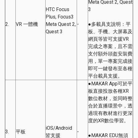
Meta Quest 2, Quest
HTC Focus
3
Plus, Focus3
2.
VR 一體機
Meta Quest 2,
-
●多載具支說明：平
Quest 3
板、手機、大屏幕及
網頁等皆可支援VR
完成之專案，且不需
支付額外頭盔安裝費
用，單一專案完成後
即可一鍵發布至各種
平台載具支援。
●MAKAR App可於平
板直接投放各種XR
數位教材，並同時整
合於直播環景中，透
過現有教材進行更深
度的XR數位學習。
iOS/Android
3.
平板
-
皆支援
●MAKAR EDU無須