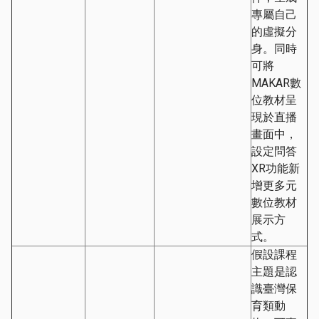
專屬自己
的虛擬分
身。同時
可將
MAKAR數
位教材呈
現於直播
畫面中，
設定問答
XR功能新
增更多元
數位教材
展示方
式。
假設課程
主題是認
識臺灣保
育類動