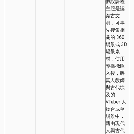
假設課程
主題是認
識古文
明，可事
先搜集相
關的 360
場景或 3D
場景素
材，使用
導播機匯
入後，將
真人教師
與古代埃
及的
VTuber 人
物合成至
場景中，
藉由現代
人與古代