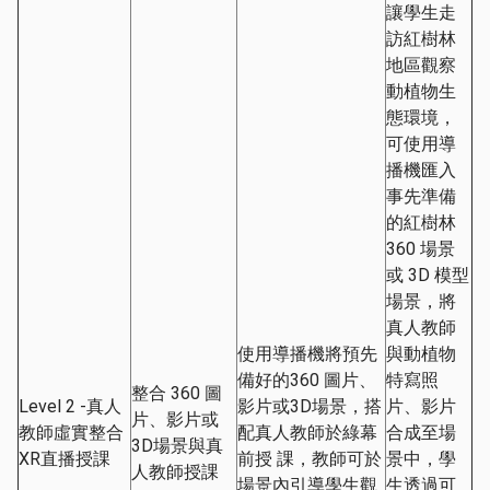
讓學生走
訪紅樹林
地區觀察
動植物生
態環境，
可使用導
播機匯入
事先準備
的紅樹林
360 場景
或 3D 模型
場景，將
真人教師
使用導播機將預先
與動植物
備好的360 圖片、
特寫照
整合 360 圖
Level 2 -真人
影片或3D場景，搭
片、影片
片、影片或
教師虛實整合
配真人教師於綠幕
合成至場
3D場景與真
XR直播授課
前授 課，教師可於
景中，學
人教師授課
場景內引導學生觀
生透過可