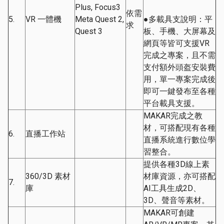
Plus, Focus3
依需
5.
VR 一體機
Meta Quest 2,
●多載具支說明：平
求
Quest 3
板、手機、大屏幕及
網頁等皆可支援VR
完成之專案，且不需
支付額外頭盔安裝費
用，單一專案完成後
即可一鍵發布至各種
平台載具支援。
MAKAR完成之教
材，可搭配現有各種
6.
直播工作站
直播系統進行數位學
習整合。
提供各種3D線上素
360/3D 素材
材庫資源，亦可搭配
7.
庫
AI工具生成2D、
3D、聲音等素材。
MAKAR可創建