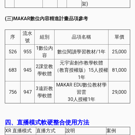
架)
(
三
)MAKAR
數位內容精進計畫品項參考
流水
序
組別
品項名稱
單價
號
1數位內
526
955
數位閱讀學習教材/1年
25,000
容
元宇宙創作教學軟體
2課堂教
683
945
（教育授權版）15人授權
81,000
學軟體
1年
MAKAR EDU數位教材學
3遠距教
756
947
習雲
29,000
學軟體
30人授權1年
四、直播模式軟硬整合使用方法
XR 直播模式
直播方式
說明
案例