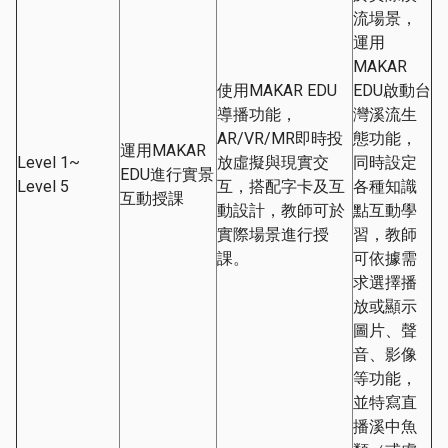
流場景，
運用
MAKAR
使用MAKAR EDU
EDU啟動台
導播功能，
灣溪流生
AR/VR/MR即時投
態功能，
運用MAKAR
Level 1~
放虛擬與現實交
同時設定
EDU進行實景
Level 5
互，搭配字卡及互
各種知識
互動授課
動設計，教師可於
點互動學
實際場景進行授
習，教師
課。
可依據需
求選擇播
放或顯示
圖片、聲
音、影像
等功能，
並特寫直
播溪中魚