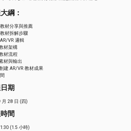
程大綱：
/VR 教材分享與推薦
VR 教材拆解步驟
 AR/VR 邏輯
釐清教材架構
規劃教材流程
製作素材與輸出
與創建 AR/VR 教材成果
時間
程日期
9 月 28 日 (四)
程時間
21:30 (1.5 小時)