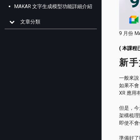
MAKAR 文字生成模型功能詳細介紹
文章分類
9 月份
.
( 本課
新手
一般來說
如果不會
XR 應
但是，今天
架構梳理開
即使不會
準備好了