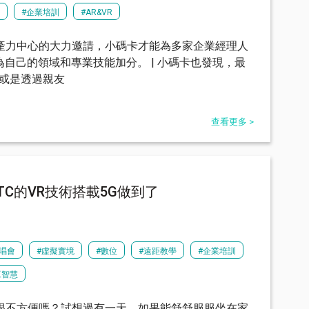
體
#企業培訓
#AR&VR
產力中心的大力邀請，小碼卡才能為多家企業經理人
為自己的領域和專業技能加分。 | 小碼卡也發現，最
，或是透過親友
查看更多 >
C的VR技術搭載5G做到了
演唱會
#虛擬實境
#數位
#遠距教學
#企業培訓
工智慧
很不方便嗎？試想過有一天，如果能舒舒服服坐在家