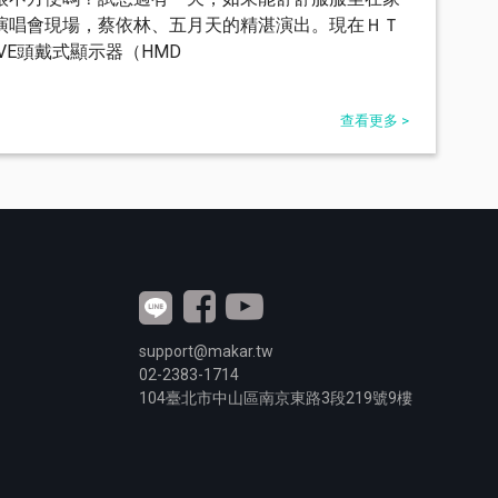
演唱會現場，蔡依林、五月天的精湛演出。現在ＨＴ
IVE頭戴式顯示器（HMD
查看更多 >
support@makar.tw
02-2383-1714
104
臺北市中山區南京東路3段
219
號9樓