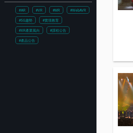
#AR
#VR
#MR
#WebAVR
#5G趨勢
#實境教育
#XR產業風向
#課程公告
#產品公告