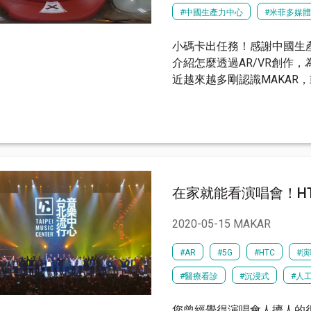
#中國生產力中心
#米菲多媒
小碼卡出任務！感謝中國生
介紹怎麼透過AR/VR創作，
近越來越多剛認識MAKAR
在家就能看演唱會！HT
2020-05-15 MAKAR
#AR
#5G
#HTC
#
#醫療看診
#沉浸式
#人
您曾經覺得演唱會人擠人的