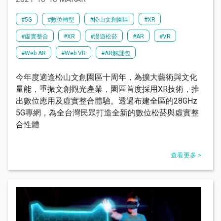
#5G
#數位轉型
#松山文創園區
#XR
#虛實整合
#XR
#漫遊松菸
#AR
#VR
#Web AR
#Web VR
#AR解謎包
今年度適逢松山文創園區十周年，為擴大藝術與文化
量能，重振文創觀光產業，園區首度採用XR技術，推
出數位應用及虛實整合體驗。透過布建全區的28GHz
5G專網，為全台灣民眾打造全新的數位松菸與虛實整
合性體
查看更多 >