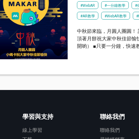
#WebAR
#一分鐘教學
#
#AR教學
#WebAR教學
#
中秋節來臨，月圓人團圓！
頂著月餅祝大家中秋佳節愉快
開喲） ■只要一分鐘，快速
學習與支持
聯絡我們
線上學習
聯絡我們