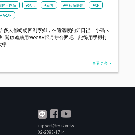
你也可以做
#好玩
#新奇
#中秋節快樂
#XR
MAKAR
 許多人都紛紛回到家鄉，在這溫暖的節日裡，小碼卡
 開啟連結用WebAR跟月餅合照吧（記得用手機打
教學
查看更多 >
support@makar.tw
02-2383-1714