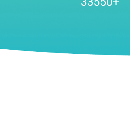
46300
+