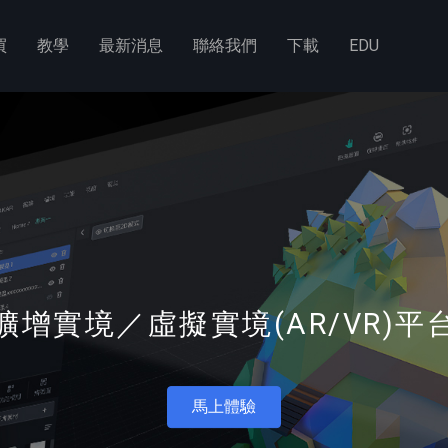
買
教學
最新消息
聯絡我們
下載
EDU
擴增實境／虛擬實境(AR/VR)平
馬上體驗