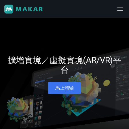
擴增實境／虛擬實境(AR/VR)平
台
馬上體驗