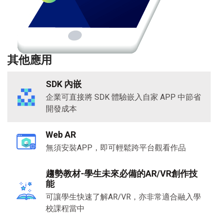
其他應用
SDK 內嵌
企業可直接將
SDK
體驗嵌入自家
APP
中節省
開發成本
Web AR
無須安裝
APP
，即可輕鬆跨平台觀看作品
趨勢教材-學生未來必備的
AR/VR
創作技
能
可讓學生快速了解
AR/VR
，亦非常適合融入學
校課程當中