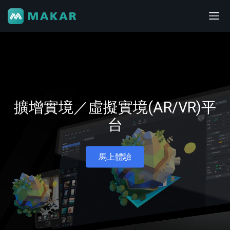
擴增實境／虛擬實境(AR/VR)平
台
馬上體驗