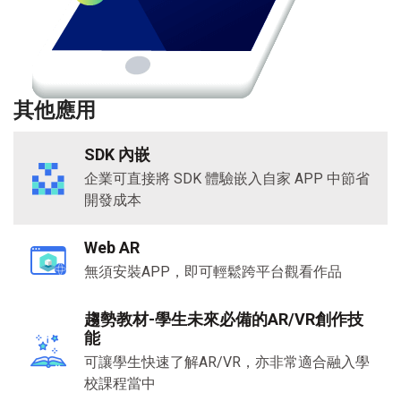
其他應用
SDK 內嵌
企業可直接將
SDK
體驗嵌入自家
APP
中節省
開發成本
Web AR
無須安裝
APP
，即可輕鬆跨平台觀看作品
趨勢教材-學生未來必備的
AR/VR
創作技
能
可讓學生快速了解
AR/VR
，亦非常適合融入學
校課程當中